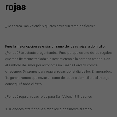
rojas
¿Se acerca San Valentín y quieres enviar un ramo de flores?
Pues la mejor opción es enviar un ramo de rosas rojas a domicilio.
¿Por qué? te estarás preguntando… Pues porque es uno de los regalos
que más fielmente traslada tus sentimientos a la persona amada. Son
el símbolo del amor por antonomasia. Desde Forclick.com te
ofrecemos 5 razones para regalar rosas por el día de los Enamorados.
Te garantizamos que enviar un ramo de rosas a domicilio o al trabajo
conseguirá todo el éxito.
¿Por qué regalar rosas rojas para San Valentín? 5 razones
1. ¿Conoces otra flor que simbolice globalmente el amor?