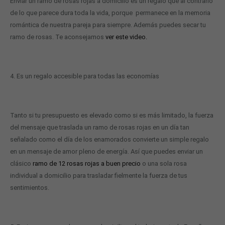
Enviar un ramo de rosas rojas a domicilio es un regalo que al contrario
de lo que parece dura toda la vida, porque permanece en la memoria
romántica de nuestra pareja para siempre. Además puedes secar tu
ramo de rosas. Te aconsejamos
ver este video.
4. Es un regalo accesible para todas las economías
Tanto si tu presupuesto es elevado como si es más limitado, la fuerza
del mensaje que traslada un ramo de rosas rojas en un día tan
señalado como el día de los enamorados convierte un simple regalo
en un mensaje de amor pleno de energía. Así que puedes enviar un
clásico
ramo de 12 rosas rojas a buen precio
o una sola rosa
individual a domicilio para trasladar fielmente la fuerza de tus
sentimientos.