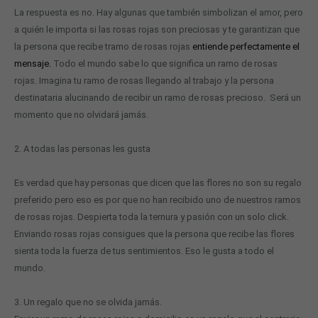
La respuesta es no. Hay algunas que también simbolizan el amor, pero
a quién le importa si las rosas rojas son preciosas y te garantizan que
la persona que recibe tramo de rosas rojas
entiende perfectamente el
mensaje.
Todo el mundo sabe lo que significa un ramo de rosas
rojas. Imagina tu ramo de rosas llegando al trabajo y la persona
destinataria alucinando de recibir un ramo de rosas precioso. Será un
momento que no olvidará jamás.
2. A todas las personas les gusta
Es verdad que hay personas que dicen que las flores no son su regalo
preferido pero eso es por que no han recibido uno de nuestros ramos
de rosas rojas. Despierta toda la ternura y pasión con un solo click.
Enviando rosas rojas consigues que la persona que recibe las flores
sienta toda la fuerza de tus sentimientos. Eso le gusta a todo el
mundo.
3. Un regalo que no se olvida jamás.