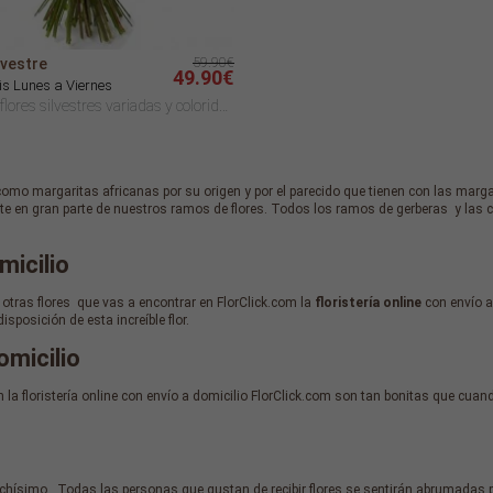
59.90€
vestre
49.90€
is Lunes a Viernes
Ramo de flores silvestres variadas y coloridas.
mo margaritas africanas por su origen y por el parecido que tienen con las margar
te en gran parte de nuestros ramos de flores. Todos los ramos de gerberas y las c
micilio
tras flores que vas a encontrar en FlorClick.com la
floristería online
con envío a 
posición de esta increíble flor.
omicilio
a floristería online con envío a domicilio FlorClick.com son tan bonitas que cuando 
ísimo. Todas las personas que gustan de recibir flores se sentirán abrumadas por l