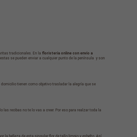
itas tradicionales. En la
floristería online con envío a
estas se pueden enviar a cualquier punto de la península y son
domicilio tienen como objetivo trasladar la alegría que se
las recibas no te lo vas a creer. Por eso para realzar toda la
a belleza de esta singular flor de tallo limpio y esbelto. Así