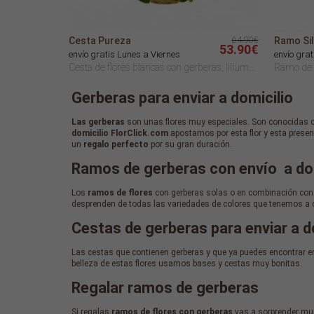
64.90€
Cesta Pureza
Ramo Sil
53.90€
envío gratis Lunes a Viernes
envío grat
Cesta de flores blancas con gerberas, liliums y rosas.
Gerberas para enviar a domicilio
Las gerberas
son unas flores muy especiales. Son conocidas co
domicilio FlorClick.com
apostamos por esta flor y esta presen
un
regalo perfecto
por su gran duración.
Ramos de gerberas con envío a do
Los
ramos de flores
con gerberas solas o en combinación con o
desprenden de todas las variedades de colores que tenemos a dis
Cestas de gerberas para enviar a d
Las cestas que contienen gerberas y que ya puedes encontrar en l
belleza de estas flores usamos bases y cestas muy bonitas.
Regalar ramos de gerberas
Si regalas
ramos de flores con gerberas
vas a sorprender much