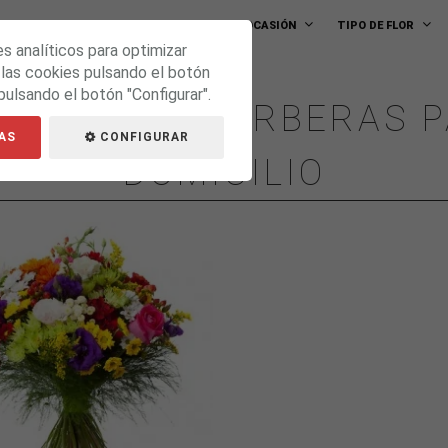
FLORES A DOMICILIO
PLANTAS
OCASIÓN
TIPO DE FLOR
es analíticos para optimizar
 las cookies pulsando el botón
pulsando el botón "Configurar".
ORES CON GERBERAS P
AS
CONFIGURAR
DOMICILIO