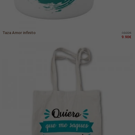
Taza Amor infinito
15.00€
9.90€