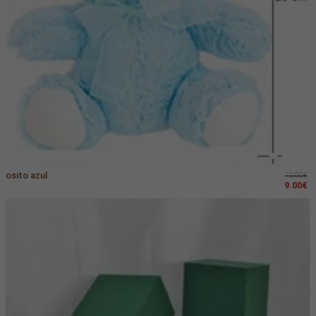
osito azul
12.00€
9.00€