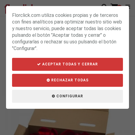
0
Florclick.com utiliza cookies propias y de terceros
con fines analíticos para optimizar nuestro sitio web
y nuestro servicio, puede aceptar todas las cookies
pulsando el botón "Aceptar todas y cerrar" o
RAMO DE FLORES A DOMICILIO Y
configurarlas o rechazar su uso pulsando el botón
MÁS REGALOS POR MENOS DE 12
"Configurar".
EUROS
ACEPTAR TODAS Y CERRAR
RECHAZAR TODAS
CONFIGURAR