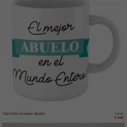
Taza Eres el mejor abuelo
15.00€
9.90€