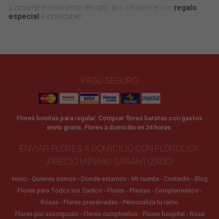
¡Convierte el momento del café, té o infusión en un
regalo
especial
e inolvidable!
PAGO SEGURO
Flores bonitas para regalar. Comprar flores baratas con gastos
envio gratis. Flores a domicilio en 24 horas.
ENVIAR FLORES A DOMICILIO CON FLORCLICK
¡PRECIO MÍNIMO GARANTIZADO!
Inicio
Quienes somos
Donde estamos
Mi cuenta
Contacto
Blog
Flores para Todos los Santos
Flores
Plantas
Complementos
Rosas
Flores preservadas
Personaliza tu ramo
Flores por suscripción
Flores cumpleaños
Flores hospital
Rosa