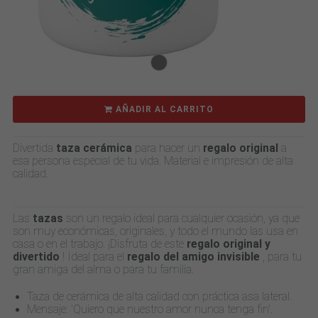
AÑADIR AL CARRITO
Divertida
taza cerámica
para hacer un
regalo original
a
esa persona especial de tu vida. Material e impresión de alta
calidad.
Las
tazas
son un regalo ideal para cualquier ocasión, ya que
son muy económicas, originales, y todo el mundo las usa en
casa o en el trabajo. ¡Disfruta de este
regalo original y
divertido
! Ideal para el
regalo del amigo invisible
, para tu
gran amiga del alma o para tu familia.
Taza de cerámica de alta calidad con práctica asa lateral.
Mensaje: 'Quiero que nuestro amor nunca tenga fin'.