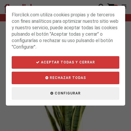
0
Florclick.com utiliza cookies propias y de terceros
15h : 38m : 16s
SI HACES TU PEDIDO ANTES DE
LO RECIBIRÁS MAÑANA
con fines analíticos para optimizar nuestro sitio web
y nuestro servicio, puede aceptar todas las cookies
pulsando el botón "Aceptar todas y cerrar" o
PLANTAS DE HOJA VERDE A
configurarlas o rechazar su uso pulsando el botón
DOMICILIO
"Configurar".
ACEPTAR TODAS Y CERRAR
RECHAZAR TODAS
CONFIGURAR