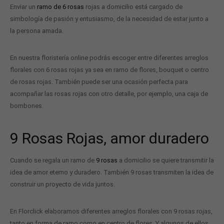
Enviar un
ramo de 6 rosas
rojas a domicilio está cargado de
simbología de pasión y entusiasmo, de la necesidad de estar junto a
la persona amada.
En nuestra floristería online podrás escoger entre diferentes arreglos
florales con 6 rosas rojas ya sea en ramo de flores, bouquet o centro
de rosas rojas. También puede ser una ocasión perfecta para
acompañar las rosas rojas con otro detalle, por ejemplo, una caja de
bombones.
9 Rosas Rojas, amor duradero
Cuando se regala un ramo de
9 rosas
a domicilio se quiere transmitir la
idea de amor eterno y duradero. También 9 rosas transmiten la idea de
construir un proyecto de vida juntos.
En Florclick elaboramos diferentes arreglos florales con 9 rosas rojas,
tanto en forma de ramo como en centro de flores. Y algunos de ellos