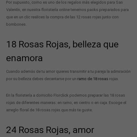
Por supuesto, como es uno de los regalos más elegidos para San
Valentín, en nuestra floristería online tenemos packs preparados para
que en un clic realices la compra de las 12 rosas rojas junto con
bombones.
18 Rosas Rojas, belleza que
enamora
Cuando además de tu amor quieres transmitir a tu pareja la admiración
por su belleza debes decantarse por un
ramo de 18 rosas
rojas.
En la floristería a domicilio Florclick podemos preparar las 18 rosas
rojas de diferentes maneras: en ramo, en centro o en caja. Escoge el
arreglo floral de 18 rosas rojas que más te guste.
24 Rosas Rojas, amor