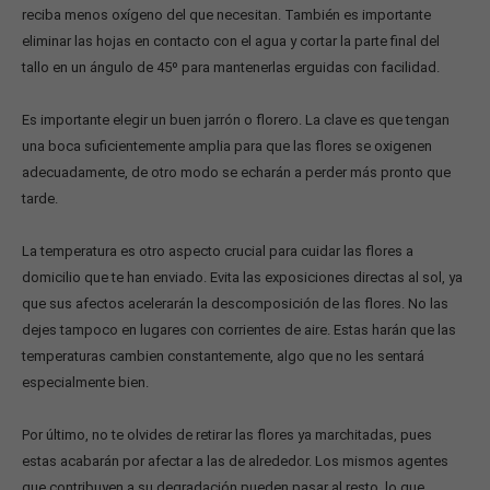
reciba menos oxígeno del que necesitan. También es importante
eliminar las hojas en contacto con el agua y cortar la parte final del
tallo en un ángulo de 45º para mantenerlas erguidas con facilidad.
Es importante elegir un buen jarrón o florero. La clave es que tengan
una boca suficientemente amplia para que las flores se oxigenen
adecuadamente, de otro modo se echarán a perder más pronto que
tarde.
La temperatura es otro aspecto crucial para cuidar las flores a
domicilio que te han enviado. Evita las exposiciones directas al sol, ya
que sus afectos acelerarán la descomposición de las flores. No las
dejes tampoco en lugares con corrientes de aire. Estas harán que las
temperaturas cambien constantemente, algo que no les sentará
especialmente bien.
Por último, no te olvides de retirar las flores ya marchitadas, pues
estas acabarán por afectar a las de alrededor. Los mismos agentes
que contribuyen a su degradación pueden pasar al resto, lo que