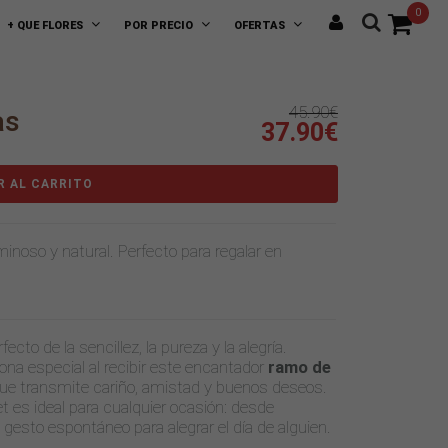
0
+ QUE FLORES
POR PRECIO
OFERTAS
45.90€
as
37.90€
R AL CARRITO
uminoso y natural. Perfecto para regalar en
ecto de la sencillez, la pureza y la alegría.
ona especial al recibir este encantador
ramo de
 que transmite cariño, amistad y buenos deseos.
et es ideal para cualquier ocasión: desde
gesto espontáneo para alegrar el día de alguien.