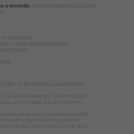
es a domicilio
, este ramo llegará puntual, listo
a.
de alta calidad.
uelto en papel decorativo amarillo.
alquier ocasión.
exacta.
tas blancas son perfectas para transmitir
te y casual que encaja en cualquier ocasión.
frescas seleccionadas que se mantienen
ctamente presentado y listo para emocionar.
licaciones y disfruta del envío gratuito.
radecimientos, felicitaciones o como gesto