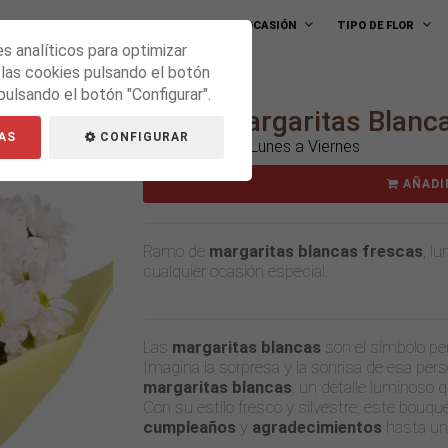
FLORES A DOMICILIO
PLANTAS
OCASIÓN
TIPO DE FLOR
es analíticos para optimizar
 las cookies pulsando el botón
pulsando el botón "Configurar".
Ramo Margaritas Blanc
AS
CONFIGURAR
Envío gratis de Lunes a Viernes
AÑADI
Ramo de
margaritas blancas frescas
, l
cualquier ocasión especial.
Las
margaritas blancas
son el símbolo perf
Imagina la sorpresa y la sonrisa de esa pers
margaritas blancas
, un detalle luminoso
Con su estilo fresco y silvestre, este bouqu
cumpleaños
y
agradecimientos
hasta un 