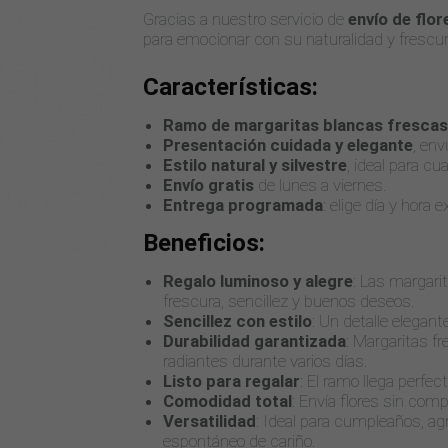
Gracias a nuestro servicio de
envío de flor
para emocionar con su naturalidad y frescur
Características:
Ramo de margaritas blancas frescas
Presentación cuidada y elegante
, env
Estilo natural y silvestre
, ideal para cu
Envío gratis
de lunes a viernes.
Entrega programada
: elige día y hora 
Beneficios:
Regalo luminoso y alegre
: Las margari
frescura, sencillez y buenos deseos.
Sencillez con estilo
: Un detalle elegan
Durabilidad garantizada
: Margaritas 
radiantes durante varios días.
Listo para regalar
: El ramo llega perfe
Comodidad total
: Envía flores sin comp
Versatilidad
: Ideal para cumpleaños, ag
espontáneo de cariño.