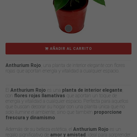
AÑADIR AL CARRITO
Anthurium Rojo
, una planta de interior elegante con flores
rojas que aportan energía y vitalidad a cualquier espacio.
El
Anthurium Rojo
es una
planta de interior elegante
,
con
flores rojas llamativas
que aportan un toque de
energía y vitalidad a cualquier espacio. Perfecta para aquellos
que buscan decorar su hogar con una planta única que no
solo ilumine el ambiente, sino que también
proporcione
frescura y dinamismo
.
Además de su belleza estética, el
Anthurium Rojo
es un
regalo significativo de
amor y amistad
, ideal para sorprender