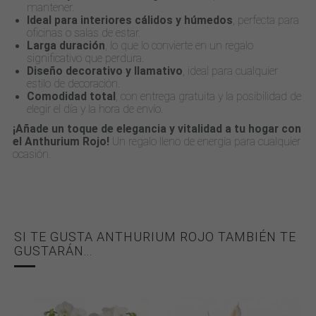
mantener.
Ideal para interiores cálidos y húmedos
, perfecta para
oficinas o salas de estar.
Larga duración
, lo que lo convierte en un regalo
significativo que perdura.
Diseño decorativo y llamativo
, ideal para cualquier
estilo de decoración.
Comodidad total
, con entrega gratuita y la posibilidad de
elegir el día y la hora de envío.
¡Añade un toque de elegancia y vitalidad a tu hogar con
el Anthurium Rojo!
Un regalo lleno de energía para cualquier
ocasión.
SI TE GUSTA ANTHURIUM ROJO TAMBIÉN TE
GUSTARÁN...