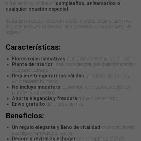
a tus seres queridos en
cumpleaños, aniversarios o
cualquier ocasión especial
.
(Nota: El macetero no está incluido. Puedes elegir el que más
te guste en nuestra sección de maceteros para completar el
regalo.)
Características:
Flores rojas llamativas
que aportan energía y vitalidad.
Planta de interior
, ideal para decorar cualquier habitación
o espacio cerrado.
Requiere temperaturas cálidas
(alrededor de 20ºC) y
un ambiente húmedo.
No incluye macetero
, disponible en nuestra sección de
jarrones y maceteros.
Aporta elegancia y frescura
a cualquier entorno.
Envío gratuito
de lunes a viernes.
Beneficios:
Un regalo elegante y lleno de vitalidad
para sorprender
a amigos, familiares o pareja.
Decora y revitaliza el hogar
con una planta fácil de