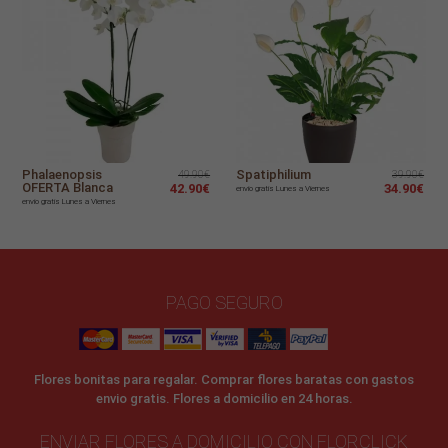
Phalaenopsis
Spatiphilium
49.90€
39.90€
OFERTA Blanca
42.90€
34.90€
envío gratis Lunes a Viernes
envío gratis Lunes a Viernes
PAGO SEGURO
Flores bonitas para regalar. Comprar flores baratas con gastos
envio gratis. Flores a domicilio en 24 horas.
ENVIAR FLORES A DOMICILIO CON FLORCLICK